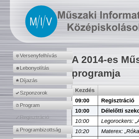
Versenyfelhívás
A 2014-es Műs
Lebonyolítás
programja
Díjazás
Kezdés
Szponzorok
09:00
Regisztráció
Program
10:00
Délelőtti szek
Regisztráció
10:00
Legorockers: „
Programbizottság
10:20
Materex: „Róka