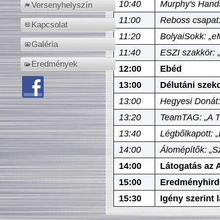
10:40
Murphy's Hands
Versenyhelyszín
11:00
Reboss csapat:
Kapcsolat
11:20
BolyaiSokk: „e
Galéria
11:40
ESZI szakkör: 
Eredmények
12:00
Ebéd
13:00
Délutáni szek
13:00
Hegyesi Donát:
13:20
TeamTAG: „A Tó
13:40
Légbőlkapott: 
14:00
Álomépítők: „Sz
14:00
Látogatás az A
15:00
Eredményhird
15:30
Igény szerint