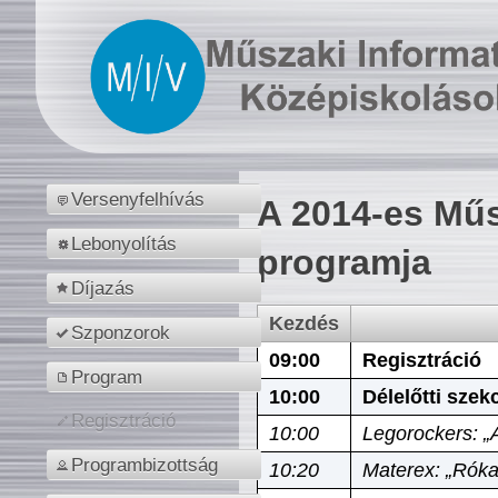
Versenyfelhívás
A 2014-es Műs
Lebonyolítás
programja
Díjazás
Kezdés
Szponzorok
09:00
Regisztráció
Program
10:00
Délelőtti szek
Regisztráció
10:00
Legorockers: „
Programbizottság
10:20
Materex: „Róka