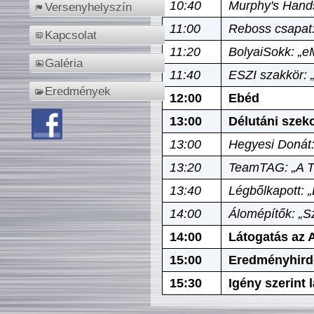
10:40
Murphy's Hands
Versenyhelyszín
11:00
Reboss csapat:
Kapcsolat
11:20
BolyaiSokk: „e
Galéria
11:40
ESZI szakkör: 
Eredmények
12:00
Ebéd
13:00
Délutáni szek
13:00
Hegyesi Donát:
13:20
TeamTAG: „A Tó
13:40
Légbőlkapott: 
14:00
Álomépítők: „Sz
14:00
Látogatás az A
15:00
Eredményhird
15:30
Igény szerint