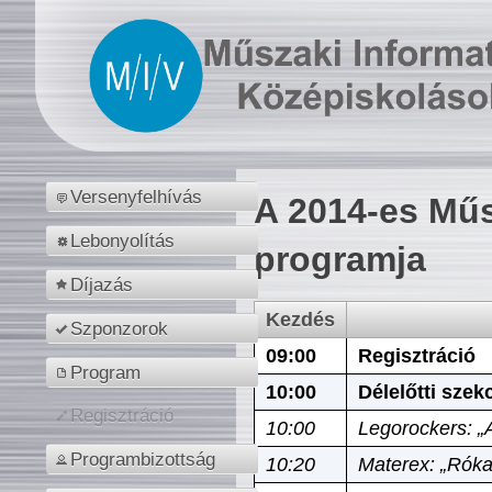
Versenyfelhívás
A 2014-es Műs
Lebonyolítás
programja
Díjazás
Kezdés
Szponzorok
09:00
Regisztráció
Program
10:00
Délelőtti szek
Regisztráció
10:00
Legorockers: „
Programbizottság
10:20
Materex: „Róka