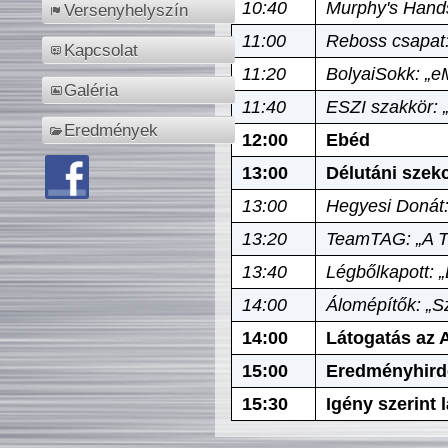
10:40
Murphy's Hands
Versenyhelyszín
11:00
Reboss csapat:
Kapcsolat
11:20
BolyaiSokk: „e
Galéria
11:40
ESZI szakkör: 
Eredmények
12:00
Ebéd
13:00
Délutáni szek
13:00
Hegyesi Donát:
13:20
TeamTAG: „A Tó
13:40
Légbőlkapott: 
14:00
Álomépítők: „Sz
14:00
Látogatás az A
15:00
Eredményhird
15:30
Igény szerint