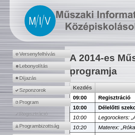
Versenyfelhívás
A 2014-es Műs
Lebonyolítás
programja
Díjazás
Kezdés
Szponzorok
09:00
Regisztráció
Program
10:00
Délelőtti szek
Regisztráció
10:00
Legorockers: „
Programbizottság
10:20
Materex: „Róka