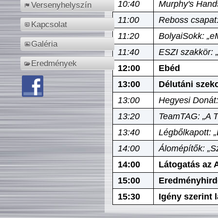
10:40
Murphy's Hands
Versenyhelyszín
11:00
Reboss csapat:
Kapcsolat
11:20
BolyaiSokk: „e
Galéria
11:40
ESZI szakkör: 
Eredmények
12:00
Ebéd
13:00
Délutáni szek
13:00
Hegyesi Donát:
13:20
TeamTAG: „A Tó
13:40
Légbőlkapott: 
14:00
Álomépítők: „Sz
14:00
Látogatás az A
15:00
Eredményhird
15:30
Igény szerint