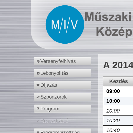
Versenyfelhívás
A 2014
Lebonyolítás
Kezdés
Díjazás
09:00
Szponzorok
10:00
Program
10:00
10:20
Regisztráció
10:40
Programbizottság