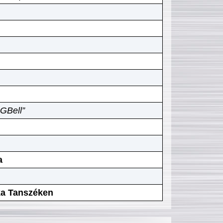
GBell”
a
ika Tanszéken