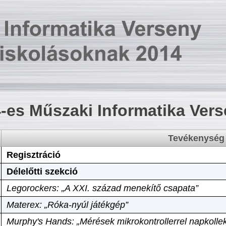
-es Műszaki Informatika Ver
Tevékenység
Regisztráció
Délelőtti szekció
Legorockers: „A XXI. század menekítő csapata”
Materex: „Róka-nyúl játékgép”
Murphy's Hands: „Mérések mikrokontrollerrel napkollek