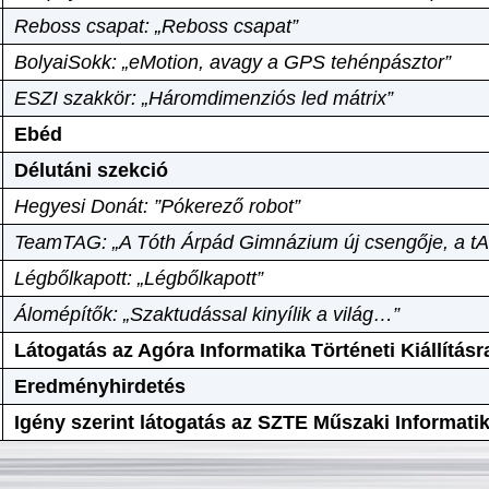
Reboss csapat: „Reboss csapat”
BolyaiSokk: „eMotion, avagy a GPS tehénpásztor”
ESZI szakkör: „Háromdimenziós led mátrix”
Ebéd
Délutáni szekció
Hegyesi Donát: ”Pókerező robot”
TeamTAG: „A Tóth Árpád Gimnázium új csengője, a tA
Légbőlkapott: „Légbőlkapott”
Álomépítők: „Szaktudással kinyílik a világ…”
Látogatás az Agóra Informatika Történeti Kiállításr
Eredményhirdetés
Igény szerint látogatás az SZTE Műszaki Informat