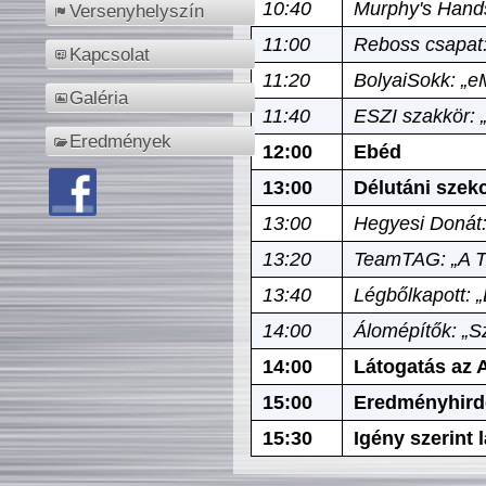
10:40
Murphy's Hands
Versenyhelyszín
11:00
Reboss csapat:
Kapcsolat
11:20
BolyaiSokk: „e
Galéria
11:40
ESZI szakkör: 
Eredmények
12:00
Ebéd
13:00
Délutáni szek
13:00
Hegyesi Donát:
13:20
TeamTAG: „A Tó
13:40
Légbőlkapott: 
14:00
Álomépítők: „Sz
14:00
Látogatás az A
15:00
Eredményhird
15:30
Igény szerint