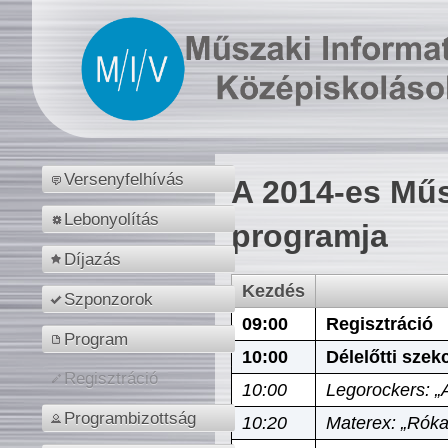
Versenyfelhívás
A 2014-es Műs
Lebonyolítás
programja
Díjazás
Kezdés
Szponzorok
09:00
Regisztráció
Program
10:00
Délelőtti szek
Regisztráció
10:00
Legorockers: „
Programbizottság
10:20
Materex: „Róka