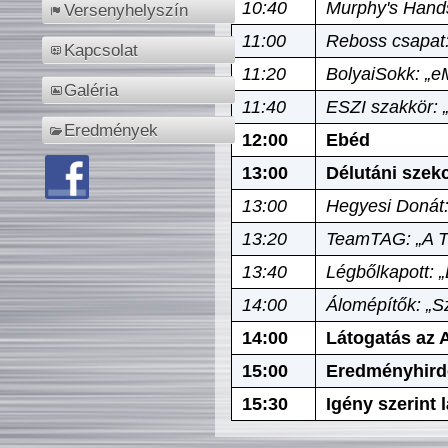
10:40
Murphy's Hands
Versenyhelyszín
11:00
Reboss csapat:
Kapcsolat
11:20
BolyaiSokk: „e
Galéria
11:40
ESZI szakkör: 
Eredmények
12:00
Ebéd
13:00
Délutáni szek
13:00
Hegyesi Donát:
13:20
TeamTAG: „A Tó
13:40
Légbőlkapott: 
14:00
Álomépítők: „Sz
14:00
Látogatás az A
15:00
Eredményhird
15:30
Igény szerint