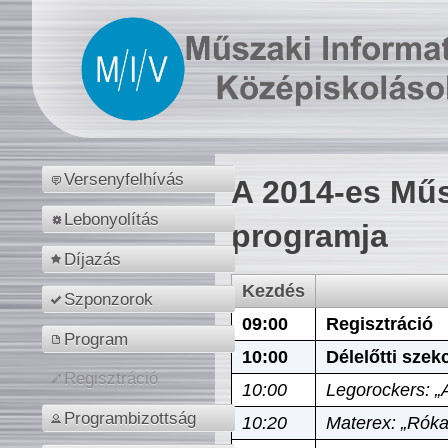
Versenyfelhívás
A 2014-es Műs
Lebonyolítás
programja
Díjazás
Kezdés
Szponzorok
09:00
Regisztráció
Program
10:00
Délelőtti szek
Regisztráció
10:00
Legorockers: „
Programbizottság
10:20
Materex: „Róka