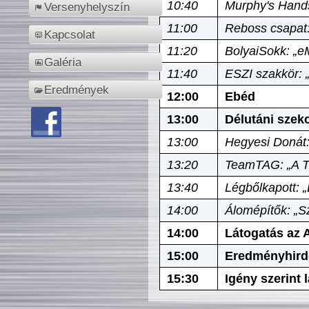
10:40
Murphy's Hands
Versenyhelyszín
11:00
Reboss csapat:
Kapcsolat
11:20
BolyaiSokk: „e
Galéria
11:40
ESZI szakkör: 
Eredmények
12:00
Ebéd
13:00
Délutáni szek
13:00
Hegyesi Donát:
13:20
TeamTAG: „A Tó
13:40
Légbőlkapott: 
14:00
Álomépítők: „Sz
14:00
Látogatás az A
15:00
Eredményhird
15:30
Igény szerint