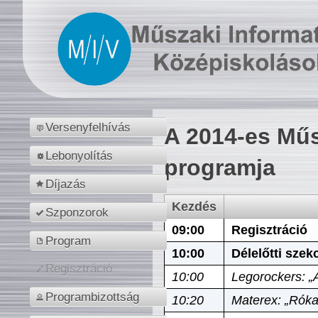
Versenyfelhívás
A 2014-es Műs
Lebonyolítás
programja
Díjazás
Kezdés
Szponzorok
09:00
Regisztráció
Program
10:00
Délelőtti szek
Regisztráció
10:00
Legorockers: „
Programbizottság
10:20
Materex: „Róka