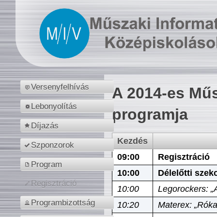
Versenyfelhívás
A 2014-es Műs
Lebonyolítás
programja
Díjazás
Kezdés
Szponzorok
09:00
Regisztráció
Program
10:00
Délelőtti szek
Regisztráció
10:00
Legorockers: „
Programbizottság
10:20
Materex: „Róka