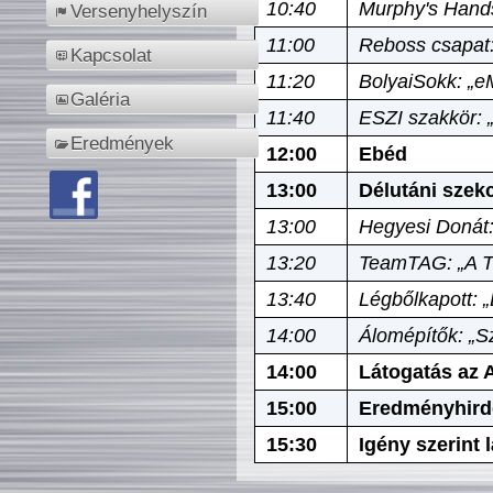
10:40
Murphy's Hands
Versenyhelyszín
11:00
Reboss csapat:
Kapcsolat
11:20
BolyaiSokk: „e
Galéria
11:40
ESZI szakkör: 
Eredmények
12:00
Ebéd
13:00
Délutáni szek
13:00
Hegyesi Donát:
13:20
TeamTAG: „A Tó
13:40
Légbőlkapott: 
14:00
Álomépítők: „Sz
14:00
Látogatás az A
15:00
Eredményhird
15:30
Igény szerint