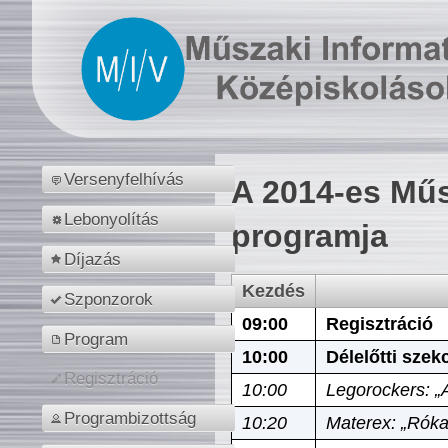
Versenyfelhívás
A 2014-es Műs
Lebonyolítás
programja
Díjazás
Kezdés
Szponzorok
09:00
Regisztráció
Program
10:00
Délelőtti szek
Regisztráció
10:00
Legorockers: „
Programbizottság
10:20
Materex: „Róka