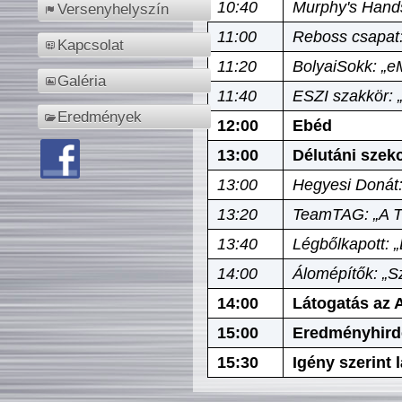
10:40
Murphy's Hands
Versenyhelyszín
11:00
Reboss csapat:
Kapcsolat
11:20
BolyaiSokk: „e
Galéria
11:40
ESZI szakkör: 
Eredmények
12:00
Ebéd
13:00
Délutáni szek
13:00
Hegyesi Donát:
13:20
TeamTAG: „A Tó
13:40
Légbőlkapott: 
14:00
Álomépítők: „Sz
14:00
Látogatás az A
15:00
Eredményhird
15:30
Igény szerint