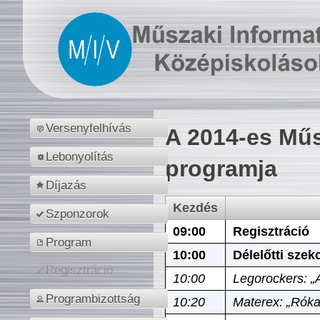
Versenyfelhívás
A 2014-es Műs
Lebonyolítás
programja
Díjazás
Kezdés
Szponzorok
09:00
Regisztráció
Program
10:00
Délelőtti szek
Regisztráció
10:00
Legorockers: „
Programbizottság
10:20
Materex: „Róka