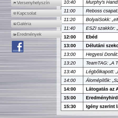
10:40
Murphy's Hands
Versenyhelyszín
11:00
Reboss csapat:
Kapcsolat
11:20
BolyaiSokk: „e
Galéria
11:40
ESZI szakkör: 
Eredmények
12:00
Ebéd
13:00
Délutáni szek
13:00
Hegyesi Donát:
13:20
TeamTAG: „A Tó
13:40
Légbőlkapott: 
14:00
Álomépítők: „Sz
14:00
Látogatás az A
15:00
Eredményhird
15:30
Igény szerint