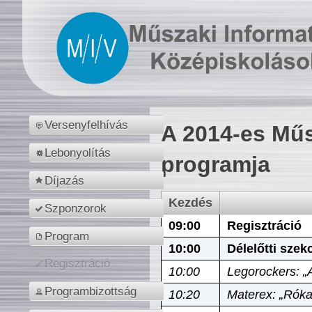
Versenyfelhívás
A 2014-es Műs
Lebonyolítás
programja
Díjazás
Kezdés
Szponzorok
09:00
Regisztráció
Program
10:00
Délelőtti szek
Regisztráció
10:00
Legorockers: „
Programbizottság
10:20
Materex: „Róka