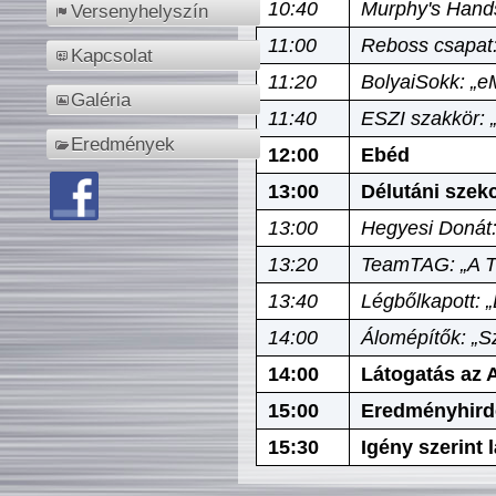
10:40
Murphy's Hands
Versenyhelyszín
11:00
Reboss csapat:
Kapcsolat
11:20
BolyaiSokk: „e
Galéria
11:40
ESZI szakkör: 
Eredmények
12:00
Ebéd
13:00
Délutáni szek
13:00
Hegyesi Donát:
13:20
TeamTAG: „A Tó
13:40
Légbőlkapott: 
14:00
Álomépítők: „Sz
14:00
Látogatás az A
15:00
Eredményhird
15:30
Igény szerint