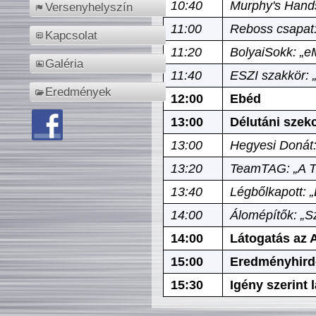
10:40
Murphy's Hands
Versenyhelyszín
11:00
Reboss csapat:
Kapcsolat
11:20
BolyaiSokk: „e
Galéria
11:40
ESZI szakkör: 
Eredmények
12:00
Ebéd
13:00
Délutáni szek
13:00
Hegyesi Donát:
13:20
TeamTAG: „A Tó
13:40
Légbőlkapott: 
14:00
Álomépítők: „Sz
14:00
Látogatás az A
15:00
Eredményhird
15:30
Igény szerint