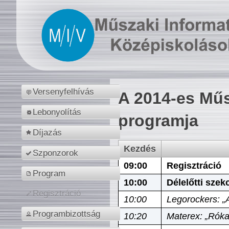
Versenyfelhívás
A 2014-es Műs
Lebonyolítás
programja
Díjazás
Kezdés
Szponzorok
09:00
Regisztráció
Program
10:00
Délelőtti szek
Regisztráció
10:00
Legorockers: „
Programbizottság
10:20
Materex: „Róka