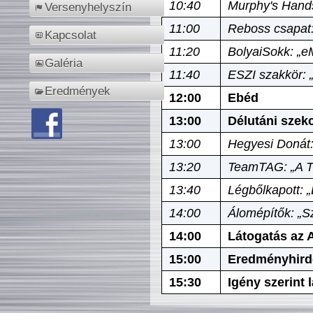
10:40
Murphy's Hands
Versenyhelyszín
11:00
Reboss csapat:
Kapcsolat
11:20
BolyaiSokk: „e
Galéria
11:40
ESZI szakkör: 
Eredmények
12:00
Ebéd
13:00
Délutáni szek
13:00
Hegyesi Donát:
13:20
TeamTAG: „A Tó
13:40
Légbőlkapott: 
14:00
Álomépítők: „Sz
14:00
Látogatás az A
15:00
Eredményhird
15:30
Igény szerint