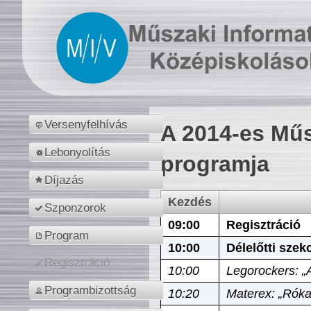
Versenyfelhívás
A 2014-es Műs
Lebonyolítás
programja
Díjazás
Kezdés
Szponzorok
09:00
Regisztráció
Program
10:00
Délelőtti szek
Regisztráció
10:00
Legorockers: „
Programbizottság
10:20
Materex: „Róka