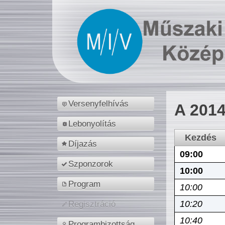
Versenyfelhívás
A 2014
Lebonyolítás
Kezdés
Díjazás
09:00
Szponzorok
10:00
Program
10:00
10:20
Regisztráció
10:40
Programbizottság