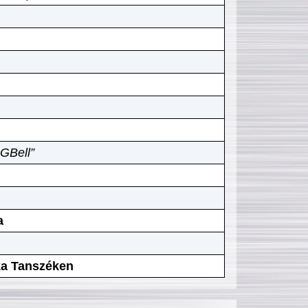
GBell”
a
ika Tanszéken