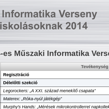
-es Műszaki Informatika Ver
Tevékenység
Regisztráció
Délelőtti szekció
Legorockers: „A XXI. század menekítő csapata”
Materex: „Róka-nyúl játékgép”
Murphy's Hands: „Mérések mikrokontrollerrel napkollek