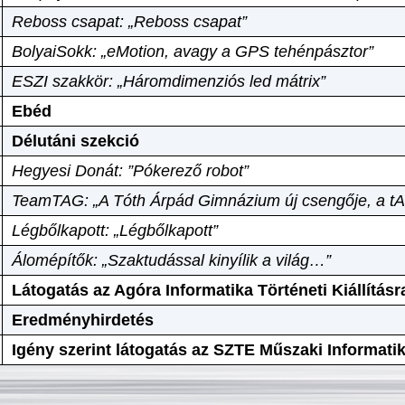
Reboss csapat: „Reboss csapat”
BolyaiSokk: „eMotion, avagy a GPS tehénpásztor”
ESZI szakkör: „Háromdimenziós led mátrix”
Ebéd
Délutáni szekció
Hegyesi Donát: ”Pókerező robot”
TeamTAG: „A Tóth Árpád Gimnázium új csengője, a tA
Légbőlkapott: „Légbőlkapott”
Álomépítők: „Szaktudással kinyílik a világ…”
Látogatás az Agóra Informatika Történeti Kiállításr
Eredményhirdetés
Igény szerint látogatás az SZTE Műszaki Informat