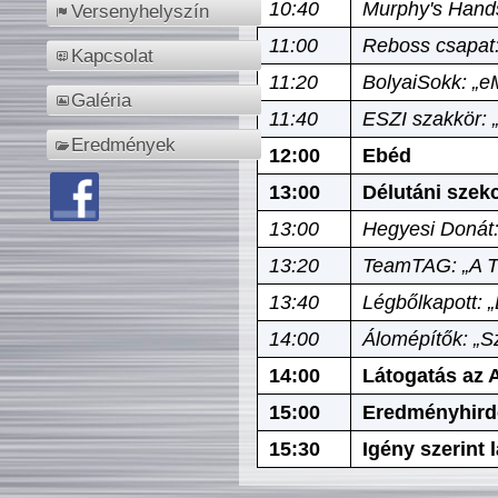
10:40
Murphy's Hands
Versenyhelyszín
11:00
Reboss csapat:
Kapcsolat
11:20
BolyaiSokk: „e
Galéria
11:40
ESZI szakkör: 
Eredmények
12:00
Ebéd
13:00
Délutáni szek
13:00
Hegyesi Donát:
13:20
TeamTAG: „A Tó
13:40
Légbőlkapott: 
14:00
Álomépítők: „Sz
14:00
Látogatás az A
15:00
Eredményhird
15:30
Igény szerint