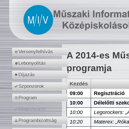
Versenyfelhívás
A 2014-es Műs
Lebonyolítás
programja
Díjazás
Kezdés
Szponzorok
09:00
Regisztráció
Program
10:00
Délelőtti szek
Regisztráció
10:00
Legorockers: „
Programbizottság
10:20
Materex: „Róka