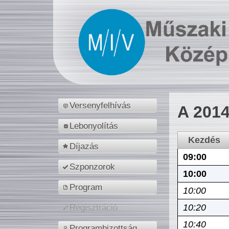
Versenyfelhívás
A 2014
Lebonyolítás
Kezdés
Díjazás
09:00
Szponzorok
10:00
Program
10:00
10:20
Regisztráció
10:40
Programbizottság