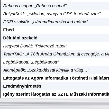
Reboss csapat: „Reboss csapat”
BolyaiSokk: „eMotion, avagy a GPS tehénpásztor”
ESZI szakkör: „Háromdimenziós led mátrix”
Ebéd
Délutáni szekció
Hegyesi Donát: ”Pókerező robot”
TeamTAG: „A Tóth Árpád Gimnázium új csengője, a tA
Légbőlkapott: „Légbőlkapott”
Álomépítők: „Szaktudással kinyílik a világ…”
Látogatás az Agóra Informatika Történeti Kiállításr
Eredményhirdetés
Igény szerint látogatás az SZTE Műszaki Informat