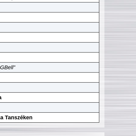
GBell”
a
ika Tanszéken