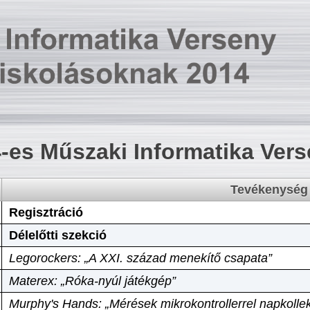
-es Műszaki Informatika Ver
Tevékenység
Regisztráció
Délelőtti szekció
Legorockers: „A XXI. század menekítő csapata”
Materex: „Róka-nyúl játékgép”
Murphy's Hands: „Mérések mikrokontrollerrel napkollek