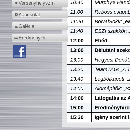
10:40
Murphy's Hands
Versenyhelyszín
11:00
Reboss csapat:
Kapcsolat
11:20
BolyaiSokk: „e
Galéria
11:40
ESZI szakkör: 
Eredmények
12:00
Ebéd
13:00
Délutáni szek
13:00
Hegyesi Donát:
13:20
TeamTAG: „A Tó
13:40
Légbőlkapott: 
14:00
Álomépítők: „Sz
14:00
Látogatás az A
15:00
Eredményhird
15:30
Igény szerint