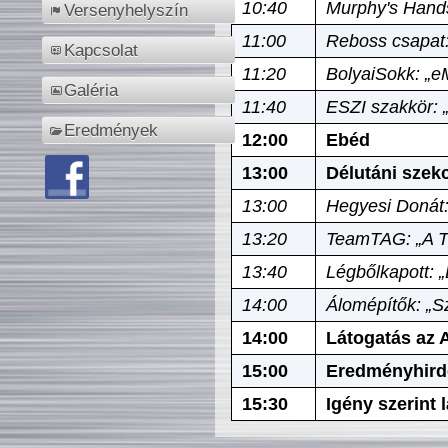
10:40
Murphy's Hands
Versenyhelyszín
11:00
Reboss csapat:
Kapcsolat
11:20
BolyaiSokk: „e
Galéria
11:40
ESZI szakkör: 
Eredmények
12:00
Ebéd
13:00
Délutáni szek
13:00
Hegyesi Donát:
13:20
TeamTAG: „A Tó
13:40
Légbőlkapott: 
14:00
Álomépítők: „Sz
14:00
Látogatás az A
15:00
Eredményhird
15:30
Igény szerint