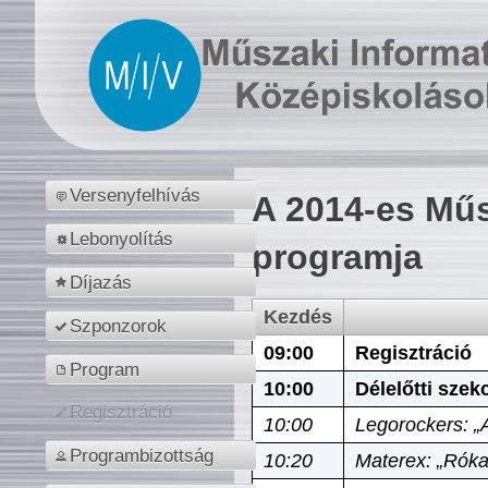
Versenyfelhívás
A 2014-es Műs
Lebonyolítás
programja
Díjazás
Kezdés
Szponzorok
09:00
Regisztráció
Program
10:00
Délelőtti szek
Regisztráció
10:00
Legorockers: „
Programbizottság
10:20
Materex: „Róka