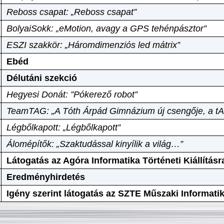
Reboss csapat: „Reboss csapat”
BolyaiSokk: „eMotion, avagy a GPS tehénpásztor”
ESZI szakkör: „Háromdimenziós led mátrix”
Ebéd
Délutáni szekció
Hegyesi Donát: ”Pókerező robot”
TeamTAG: „A Tóth Árpád Gimnázium új csengője, a tA
Légbőlkapott: „Légbőlkapott”
Álomépítők: „Szaktudással kinyílik a világ…”
Látogatás az Agóra Informatika Történeti Kiállításr
Eredményhirdetés
Igény szerint látogatás az SZTE Műszaki Informat