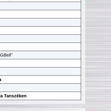
GBell”
a
ika Tanszéken