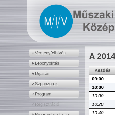
Versenyfelhívás
A 2014
Lebonyolítás
Kezdés
Díjazás
09:00
Szponzorok
10:00
Program
10:00
10:20
Regisztráció
10:40
Programbizottság