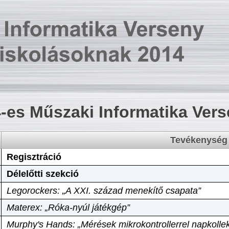
-es Műszaki Informatika Ver
Tevékenység
Regisztráció
Délelőtti szekció
Legorockers: „A XXI. század menekítő csapata”
Materex: „Róka-nyúl játékgép”
Murphy's Hands: „Mérések mikrokontrollerrel napkollek