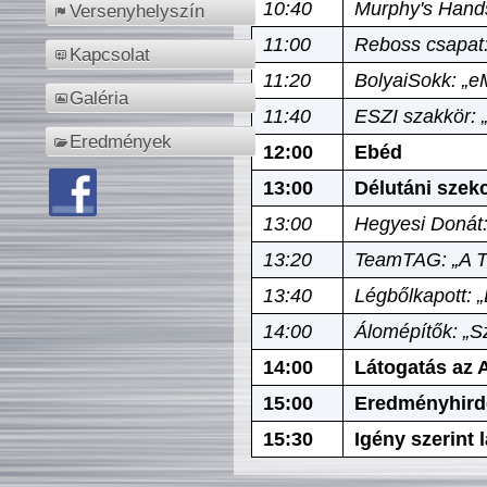
10:40
Murphy's Hands
Versenyhelyszín
11:00
Reboss csapat:
Kapcsolat
11:20
BolyaiSokk: „e
Galéria
11:40
ESZI szakkör: 
Eredmények
12:00
Ebéd
13:00
Délutáni szek
13:00
Hegyesi Donát:
13:20
TeamTAG: „A Tó
13:40
Légbőlkapott: 
14:00
Álomépítők: „Sz
14:00
Látogatás az A
15:00
Eredményhird
15:30
Igény szerint