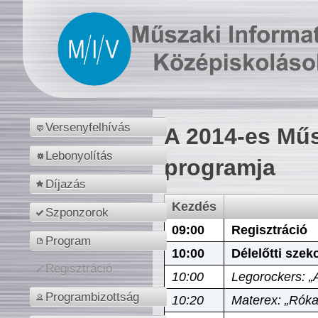
Versenyfelhívás
A 2014-es Műs
Lebonyolítás
programja
Díjazás
Kezdés
Szponzorok
09:00
Regisztráció
Program
10:00
Délelőtti szek
Regisztráció
10:00
Legorockers: „
Programbizottság
10:20
Materex: „Róka