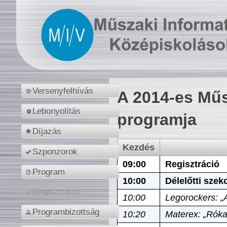
Versenyfelhívás
A 2014-es Műs
Lebonyolítás
programja
Díjazás
Kezdés
Szponzorok
09:00
Regisztráció
Program
10:00
Délelőtti szek
Regisztráció
10:00
Legorockers: „
Programbizottság
10:20
Materex: „Róka