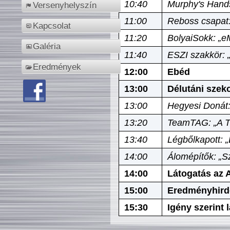
10:40
Murphy's Hands
Versenyhelyszín
11:00
Reboss csapat:
Kapcsolat
11:20
BolyaiSokk: „e
Galéria
11:40
ESZI szakkör: 
Eredmények
12:00
Ebéd
13:00
Délutáni szek
13:00
Hegyesi Donát:
13:20
TeamTAG: „A Tó
13:40
Légbőlkapott: 
14:00
Álomépítők: „Sz
14:00
Látogatás az A
15:00
Eredményhird
15:30
Igény szerint