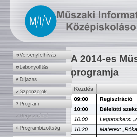
Versenyfelhívás
A 2014-es Műs
Lebonyolítás
programja
Díjazás
Kezdés
Szponzorok
09:00
Regisztráció
Program
10:00
Délelőtti szek
Regisztráció
10:00
Legorockers: „
Programbizottság
10:20
Materex: „Róka