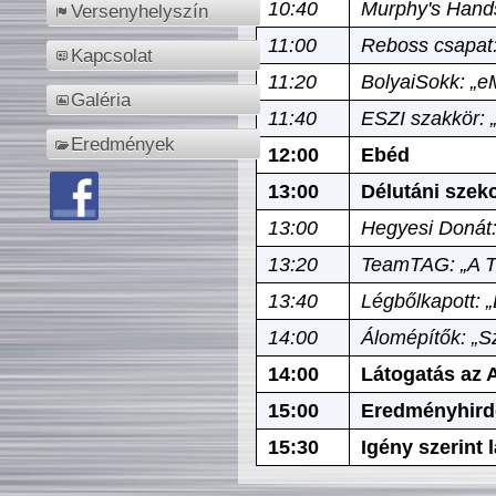
10:40
Murphy's Hands
Versenyhelyszín
11:00
Reboss csapat:
Kapcsolat
11:20
BolyaiSokk: „e
Galéria
11:40
ESZI szakkör: 
Eredmények
12:00
Ebéd
13:00
Délutáni szek
13:00
Hegyesi Donát:
13:20
TeamTAG: „A Tó
13:40
Légbőlkapott: 
14:00
Álomépítők: „Sz
14:00
Látogatás az A
15:00
Eredményhird
15:30
Igény szerint