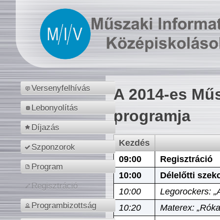
Versenyfelhívás
A 2014-es Műs
Lebonyolítás
programja
Díjazás
Kezdés
Szponzorok
09:00
Regisztráció
Program
10:00
Délelőtti szek
Regisztráció
10:00
Legorockers: „
Programbizottság
10:20
Materex: „Róka