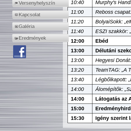
10:40
Murphy's Hands
Versenyhelyszín
11:00
Reboss csapat:
Kapcsolat
11:20
BolyaiSokk: „e
Galéria
11:40
ESZI szakkör: 
Eredmények
12:00
Ebéd
13:00
Délutáni szek
13:00
Hegyesi Donát:
13:20
TeamTAG: „A Tó
13:40
Légbőlkapott: 
14:00
Álomépítők: „Sz
14:00
Látogatás az A
15:00
Eredményhird
15:30
Igény szerint