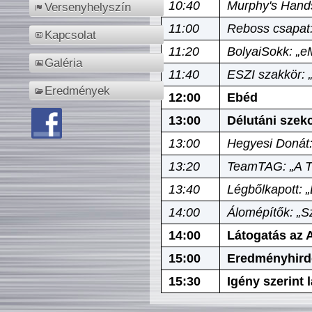
10:40
Murphy's Hands
Versenyhelyszín
11:00
Reboss csapat:
Kapcsolat
11:20
BolyaiSokk: „e
Galéria
11:40
ESZI szakkör: 
Eredmények
12:00
Ebéd
13:00
Délutáni szek
13:00
Hegyesi Donát:
13:20
TeamTAG: „A Tó
13:40
Légbőlkapott: 
14:00
Álomépítők: „Sz
14:00
Látogatás az A
15:00
Eredményhird
15:30
Igény szerint