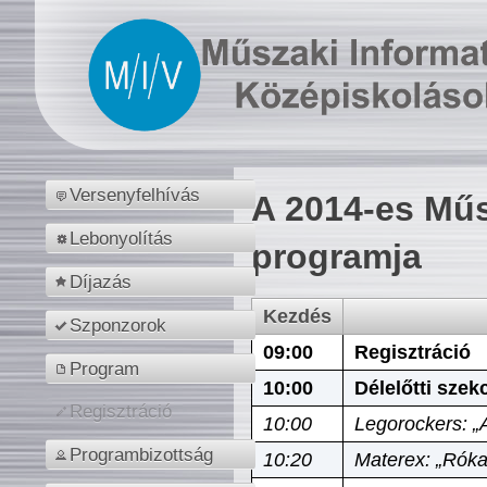
Versenyfelhívás
A 2014-es Műs
Lebonyolítás
programja
Díjazás
Kezdés
Szponzorok
09:00
Regisztráció
Program
10:00
Délelőtti szek
Regisztráció
10:00
Legorockers: „
Programbizottság
10:20
Materex: „Róka