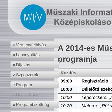
Versenyfelhívás
A 2014-es Műs
Lebonyolítás
programja
Díjazás
Kezdés
Szponzorok
09:00
Regisztráció
Program
10:00
Délelőtti szek
Regisztráció
10:00
Legorockers: „
Programbizottság
10:20
Materex: „Róka