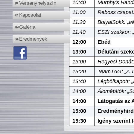
10:40
Murphy's Hands
Versenyhelyszín
11:00
Reboss csapat:
Kapcsolat
11:20
BolyaiSokk: „e
Galéria
11:40
ESZI szakkör: 
Eredmények
12:00
Ebéd
13:00
Délutáni szek
13:00
Hegyesi Donát:
13:20
TeamTAG: „A Tó
13:40
Légbőlkapott: 
14:00
Álomépítők: „Sz
14:00
Látogatás az A
15:00
Eredményhird
15:30
Igény szerint