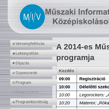
Versenyfelhívás
A 2014-es Műs
Lebonyolítás
programja
Díjazás
Kezdés
Szponzorok
09:00
Regisztráció
Program
10:00
Délelőtti szek
Regisztráció
10:00
Legorockers: „
Programbizottság
10:20
Materex: „Róka