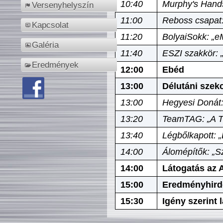
10:40
Murphy's Hands
Versenyhelyszín
11:00
Reboss csapat:
Kapcsolat
11:20
BolyaiSokk: „e
Galéria
11:40
ESZI szakkör: 
Eredmények
12:00
Ebéd
13:00
Délutáni szek
13:00
Hegyesi Donát:
13:20
TeamTAG: „A Tó
13:40
Légbőlkapott: 
14:00
Álomépítők: „Sz
14:00
Látogatás az A
15:00
Eredményhird
15:30
Igény szerint