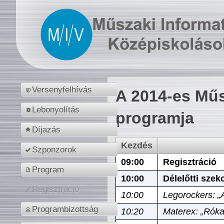
Versenyfelhívás
A 2014-es Műs
Lebonyolítás
programja
Díjazás
Kezdés
Szponzorok
09:00
Regisztráció
Program
10:00
Délelőtti szek
Regisztráció
10:00
Legorockers: „
Programbizottság
10:20
Materex: „Róka