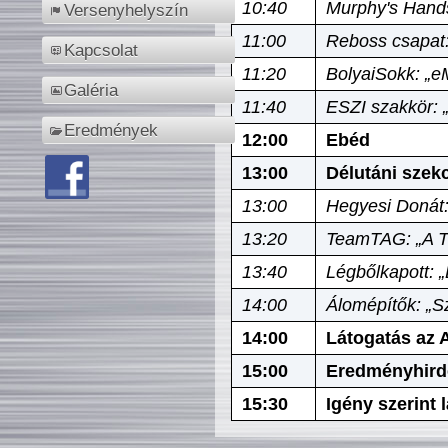
10:40
Murphy's Hands
Versenyhelyszín
11:00
Reboss csapat:
Kapcsolat
11:20
BolyaiSokk: „e
Galéria
11:40
ESZI szakkör: 
Eredmények
12:00
Ebéd
13:00
Délutáni szek
13:00
Hegyesi Donát:
13:20
TeamTAG: „A Tó
13:40
Légbőlkapott: 
14:00
Álomépítők: „Sz
14:00
Látogatás az A
15:00
Eredményhird
15:30
Igény szerint