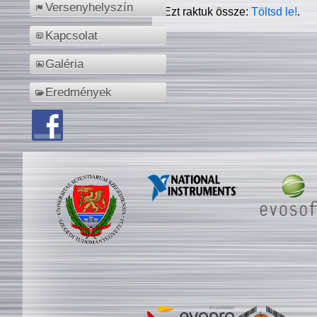
Versenyhelyszín
Ezt raktuk össze:
Töltsd le!
.
Kapcsolat
Galéria
Eredmények