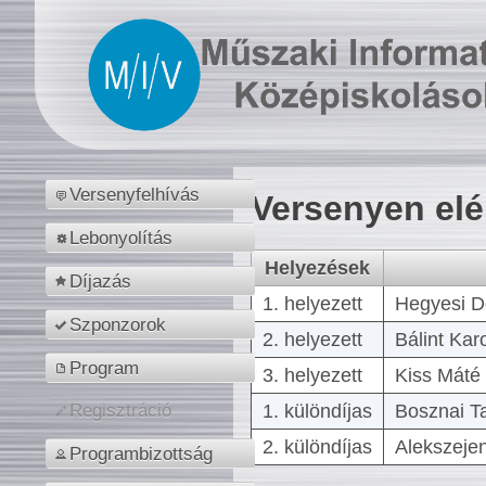
Versenyfelhívás
Versenyen el
Lebonyolítás
Helyezések
Díjazás
1. helyezett
Hegyesi D
Szponzorok
2. helyezett
Bálint Kar
Program
3. helyezett
Kiss Máté 
1. különdíjas
Bosznai T
Regisztráció
2. különdíjas
Alekszejen
Programbizottság