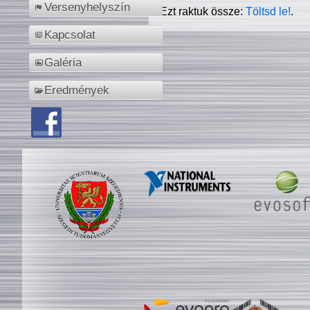
Versenyhelyszín
Ezt raktuk össze:
Töltsd le!
.
Kapcsolat
Galéria
Eredmények