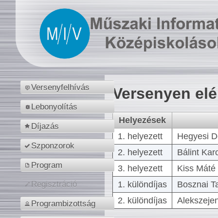
Versenyfelhívás
Versenyen el
Lebonyolítás
Helyezések
Díjazás
1. helyezett
Hegyesi D
Szponzorok
2. helyezett
Bálint Kar
Program
3. helyezett
Kiss Máté 
1. különdíjas
Bosznai T
Regisztráció
2. különdíjas
Alekszejen
Programbizottság