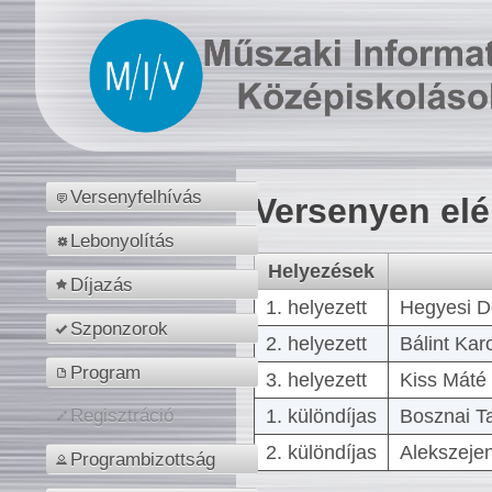
Versenyfelhívás
Versenyen el
Lebonyolítás
Helyezések
Díjazás
1. helyezett
Hegyesi D
Szponzorok
2. helyezett
Bálint Kar
Program
3. helyezett
Kiss Máté 
1. különdíjas
Bosznai T
Regisztráció
2. különdíjas
Alekszejen
Programbizottság