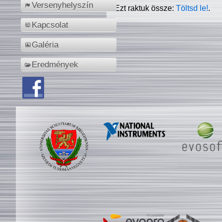
Versenyhelyszín
Ezt raktuk össze:
Töltsd le!
.
Kapcsolat
Galéria
Eredmények