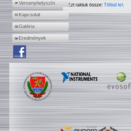
Versenyhelyszín
Ezt raktuk össze:
Töltsd le!
.
Kapcsolat
Galéria
Eredmények