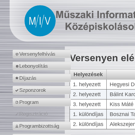
Versenyfelhívás
Versenyen el
Lebonyolítás
Helyezések
Díjazás
1. helyezett
Hegyesi D
Szponzorok
2. helyezett
Bálint Kar
Program
3. helyezett
Kiss Máté 
1. különdíjas
Bosznai T
Regisztráció
2. különdíjas
Alekszejen
Programbizottság