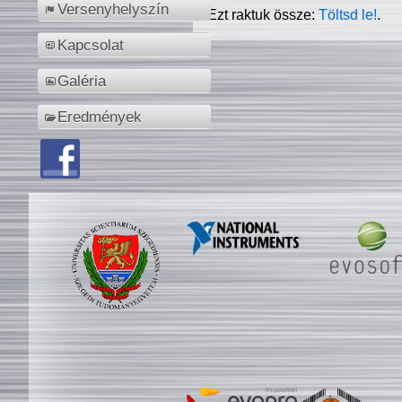
Versenyhelyszín
Ezt raktuk össze:
Töltsd le!
.
Kapcsolat
Galéria
Eredmények