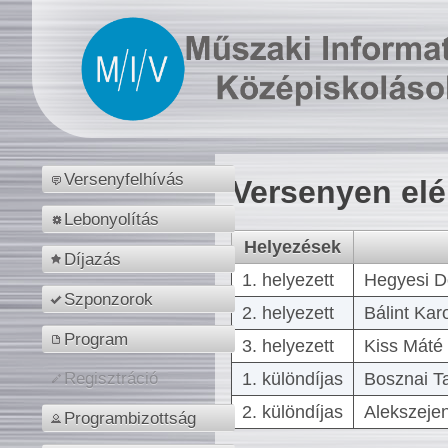
Versenyfelhívás
Versenyen el
Lebonyolítás
Helyezések
Díjazás
1. helyezett
Hegyesi D
Szponzorok
2. helyezett
Bálint Kar
Program
3. helyezett
Kiss Máté 
1. különdíjas
Bosznai T
Regisztráció
2. különdíjas
Alekszejen
Programbizottság