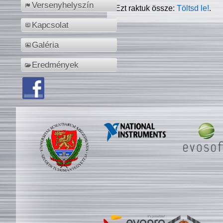
Versenyhelyszín
Ezt raktuk össze:
Töltsd le!
.
Kapcsolat
Galéria
Eredmények