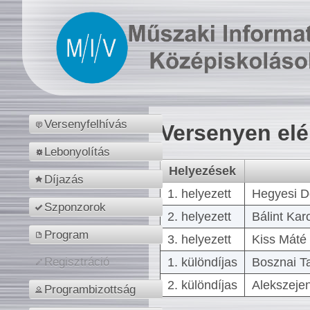
Versenyfelhívás
Versenyen el
Lebonyolítás
Helyezések
Díjazás
1. helyezett
Hegyesi D
Szponzorok
2. helyezett
Bálint Kar
Program
3. helyezett
Kiss Máté 
1. különdíjas
Bosznai T
Regisztráció
2. különdíjas
Alekszejen
Programbizottság