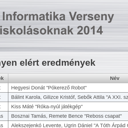
yen elért eredmények
ek
Név
t
Hegyesi Donát "Pókerező Robot"
t
Bálint Karola, Gilizce Kristóf, Sebők Attila "A XXI.
t
Kiss Máté "Róka-nyúl játékgép"
as
Bosznai Tamás, Remete Bence "Reboss csapat"
as
Alekszejenkó Levente, Ugrin Dániel "A Tóth Árpád 