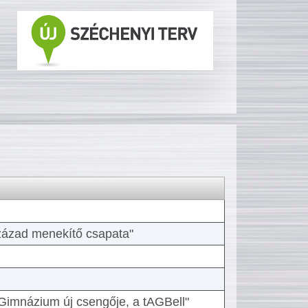
 század menekítő csapata"
Gimnázium új csengője, a tAGBell"