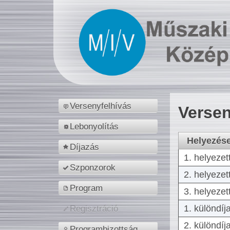
Versenyfelhívás
Versen
Lebonyolítás
Helyezés
Díjazás
1. helyezet
Szponzorok
2. helyezet
Program
3. helyezet
1. különdíj
Regisztráció
2. különdíj
Programbizottság