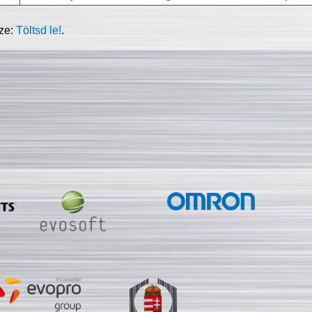
sze:
Töltsd le!
.