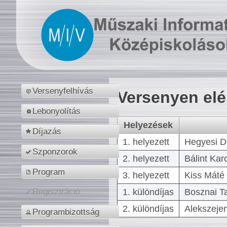
Versenyfelhívás
Versenyen el
Lebonyolítás
Helyezések
Díjazás
1. helyezett
Hegyesi D
Szponzorok
2. helyezett
Bálint Kar
Program
3. helyezett
Kiss Máté 
1. különdíjas
Bosznai T
Regisztráció
2. különdíjas
Alekszejen
Programbizottság