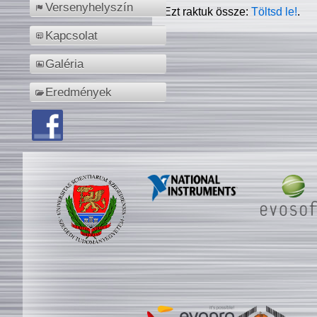
Versenyhelyszín
Ezt raktuk össze:
Töltsd le!
.
Kapcsolat
Galéria
Eredmények