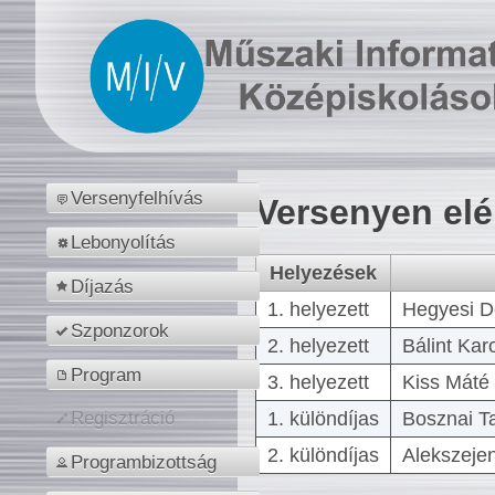
Versenyfelhívás
Versenyen el
Lebonyolítás
Helyezések
Díjazás
1. helyezett
Hegyesi D
Szponzorok
2. helyezett
Bálint Kar
Program
3. helyezett
Kiss Máté 
1. különdíjas
Bosznai T
Regisztráció
2. különdíjas
Alekszejen
Programbizottság