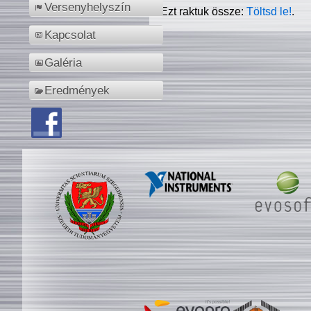
Versenyhelyszín
Ezt raktuk össze:
Töltsd le!
.
Kapcsolat
Galéria
Eredmények