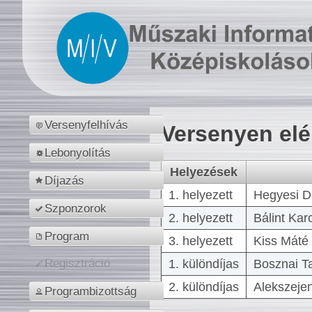
Versenyfelhívás
Versenyen el
Lebonyolítás
Helyezések
Díjazás
1. helyezett
Hegyesi D
Szponzorok
2. helyezett
Bálint Kar
Program
3. helyezett
Kiss Máté 
1. különdíjas
Bosznai T
Regisztráció
2. különdíjas
Alekszejen
Programbizottság