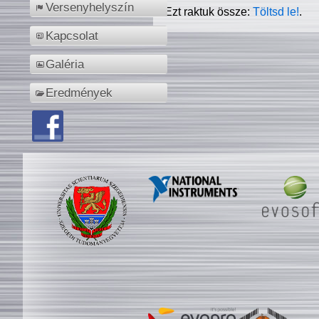
Versenyhelyszín
Ezt raktuk össze:
Töltsd le!
.
Kapcsolat
Galéria
Eredmények