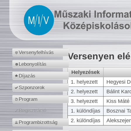
Versenyfelhívás
Versenyen el
Lebonyolítás
Helyezések
Díjazás
1. helyezett
Hegyesi D
Szponzorok
2. helyezett
Bálint Kar
Program
3. helyezett
Kiss Máté 
1. különdíjas
Bosznai T
Regisztráció
2. különdíjas
Alekszejen
Programbizottság