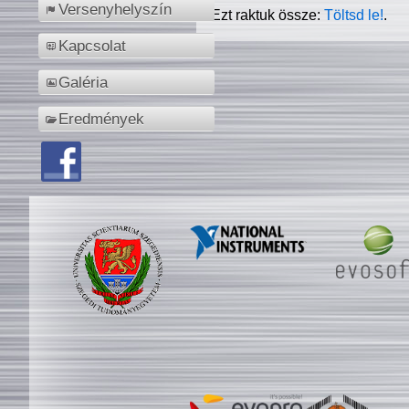
Versenyhelyszín
Ezt raktuk össze:
Töltsd le!
.
Kapcsolat
Galéria
Eredmények