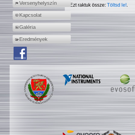
Versenyhelyszín
Ezt raktuk össze:
Töltsd le!
.
Kapcsolat
Galéria
Eredmények