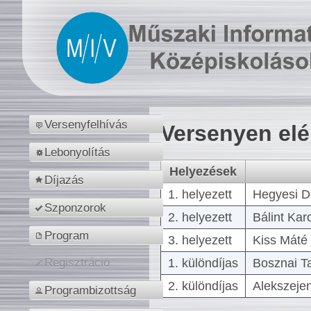
Versenyfelhívás
Versenyen el
Lebonyolítás
Helyezések
Díjazás
1. helyezett
Hegyesi D
Szponzorok
2. helyezett
Bálint Kar
Program
3. helyezett
Kiss Máté 
1. különdíjas
Bosznai T
Regisztráció
2. különdíjas
Alekszejen
Programbizottság