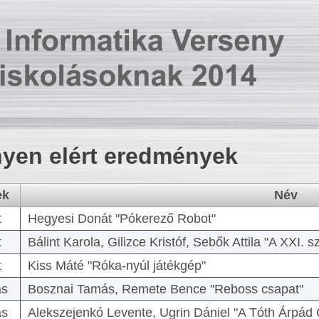
yen elért eredmények
ek
Név
t
Hegyesi Donát "Pókerező Robot"
t
Bálint Karola, Gilizce Kristóf, Sebők Attila "A XXI.
t
Kiss Máté "Róka-nyúl játékgép"
as
Bosznai Tamás, Remete Bence "Reboss csapat"
as
Alekszejenkó Levente, Ugrin Dániel "A Tóth Árpád 