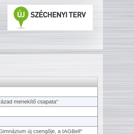
 század menekítő csapata"
Gimnázium új csengője, a tAGBell"