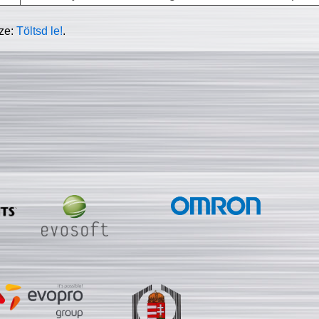
sze:
Töltsd le!
.