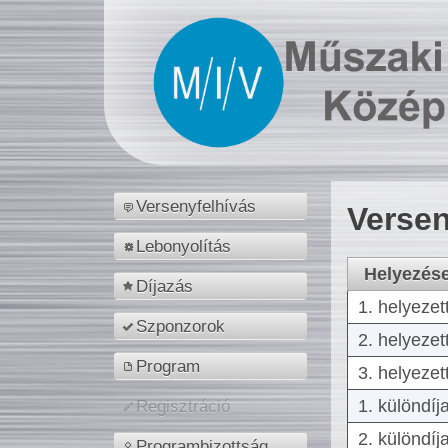
Versenyfelhívás
Versen
Lebonyolítás
Helyezés
Díjazás
1. helyezet
Szponzorok
2. helyezet
Program
3. helyezet
1. különdíj
Regisztráció
2. különdíj
Programbizottság