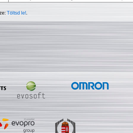
sze:
Töltsd le!
.