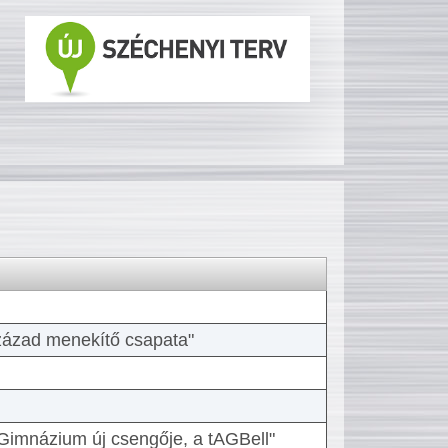
 század menekítő csapata"
Gimnázium új csengője, a tAGBell"