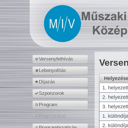
Versenyfelhívás
Versen
Lebonyolítás
Helyezés
Díjazás
1. helyezet
Szponzorok
2. helyezet
Program
3. helyezet
1. különdíj
Regisztráció
2. különdíj
Programbizottság