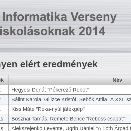
yen elért eredmények
ek
Név
t
Hegyesi Donát "Pókerező Robot"
t
Bálint Karola, Gilizce Kristóf, Sebők Attila "A XXI.
t
Kiss Máté "Róka-nyúl játékgép"
as
Bosznai Tamás, Remete Bence "Reboss csapat"
as
Alekszejenkó Levente, Ugrin Dániel "A Tóth Árpád 