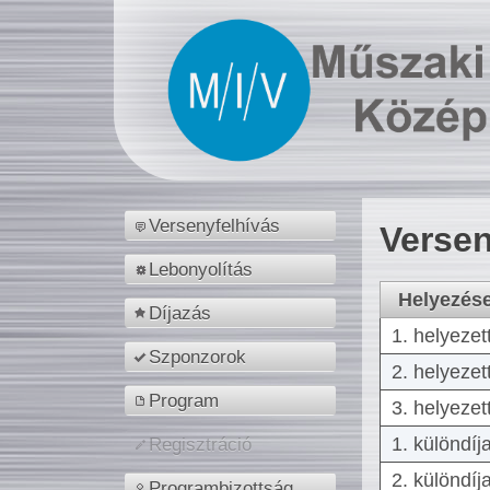
Versenyfelhívás
Versen
Lebonyolítás
Helyezés
Díjazás
1. helyezet
Szponzorok
2. helyezet
Program
3. helyezet
1. különdíj
Regisztráció
2. különdíj
Programbizottság