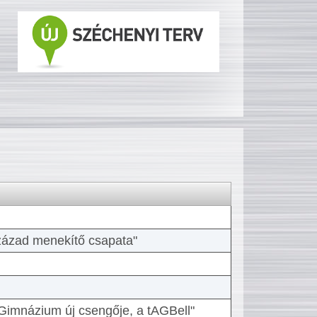
 század menekítő csapata"
Gimnázium új csengője, a tAGBell"