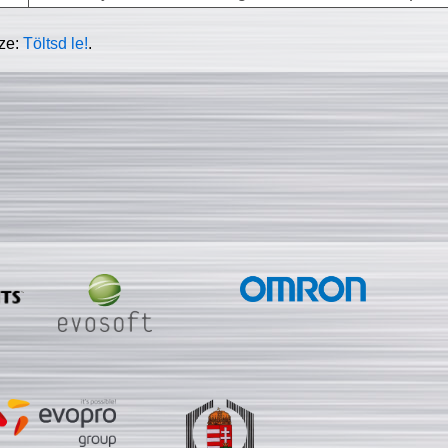
sze:
Töltsd le!
.