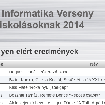
yen elért eredmények
ek
Név
t
Hegyesi Donát "Pókerező Robot"
t
Bálint Karola, Gilizce Kristóf, Sebők Attila "A XXI.
t
Kiss Máté "Róka-nyúl játékgép"
as
Bosznai Tamás, Remete Bence "Reboss csapat"
as
Alekszejenkó Levente, Ugrin Dániel "A Tóth Árpád 