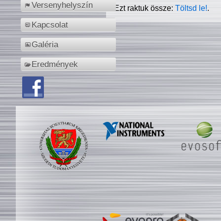
Versenyhelyszín
Ezt raktuk össze:
Töltsd le!
.
Kapcsolat
Galéria
Eredmények