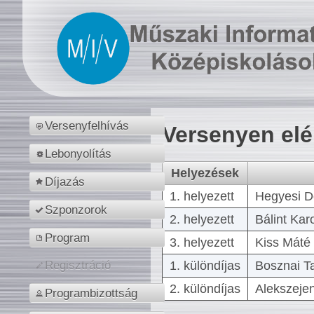
Versenyfelhívás
Versenyen el
Lebonyolítás
Helyezések
Díjazás
1. helyezett
Hegyesi D
Szponzorok
2. helyezett
Bálint Kar
Program
3. helyezett
Kiss Máté 
1. különdíjas
Bosznai T
Regisztráció
2. különdíjas
Alekszejen
Programbizottság