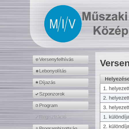
Versenyfelhívás
Versen
Lebonyolítás
Helyezés
Díjazás
1. helyezet
Szponzorok
2. helyezet
Program
3. helyezet
1. különdíj
Regisztráció
2. különdíj
Programbizottság