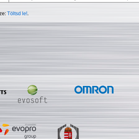
sze:
Töltsd le!
.