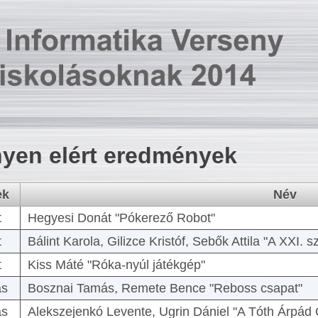
yen elért eredmények
ek
Név
t
Hegyesi Donát "Pókerező Robot"
t
Bálint Karola, Gilizce Kristóf, Sebők Attila "A XXI.
t
Kiss Máté "Róka-nyúl játékgép"
as
Bosznai Tamás, Remete Bence "Reboss csapat"
as
Alekszejenkó Levente, Ugrin Dániel "A Tóth Árpád 