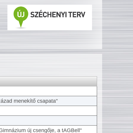
 század menekítő csapata"
Gimnázium új csengője, a tAGBell"