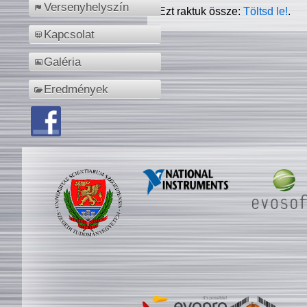
Versenyhelyszín
Ezt raktuk össze:
Töltsd le!
.
Kapcsolat
Galéria
Eredmények