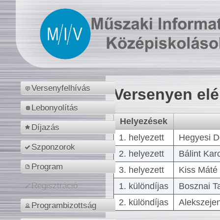
Versenyfelhívás
Versenyen el
Lebonyolítás
Helyezések
Díjazás
1. helyezett
Hegyesi D
Szponzorok
2. helyezett
Bálint Kar
Program
3. helyezett
Kiss Máté 
1. különdíjas
Bosznai T
Regisztráció
2. különdíjas
Alekszejen
Programbizottság