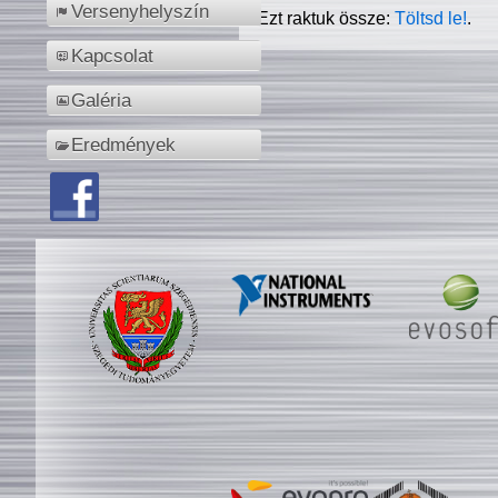
Versenyhelyszín
Ezt raktuk össze:
Töltsd le!
.
Kapcsolat
Galéria
Eredmények