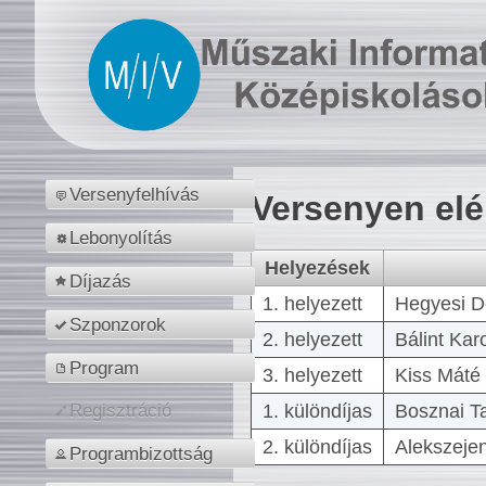
Versenyfelhívás
Versenyen el
Lebonyolítás
Helyezések
Díjazás
1. helyezett
Hegyesi D
Szponzorok
2. helyezett
Bálint Kar
Program
3. helyezett
Kiss Máté 
1. különdíjas
Bosznai T
Regisztráció
2. különdíjas
Alekszejen
Programbizottság