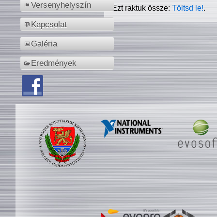
Versenyhelyszín
Ezt raktuk össze:
Töltsd le!
.
Kapcsolat
Galéria
Eredmények