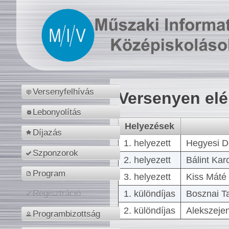
Versenyfelhívás
Versenyen el
Lebonyolítás
Helyezések
Díjazás
1. helyezett
Hegyesi D
Szponzorok
2. helyezett
Bálint Kar
Program
3. helyezett
Kiss Máté 
1. különdíjas
Bosznai T
Regisztráció
2. különdíjas
Alekszejen
Programbizottság