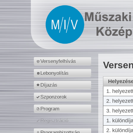
Versenyfelhívás
Versen
Lebonyolítás
Helyezés
Díjazás
1. helyezet
Szponzorok
2. helyezet
Program
3. helyezet
1. különdíj
Regisztráció
2. különdíj
Programbizottság