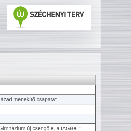
 század menekítő csapata"
Gimnázium új csengője, a tAGBell"