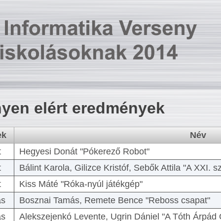
yen elért eredmények
ek
Név
t
Hegyesi Donát "Pókerező Robot"
t
Bálint Karola, Gilizce Kristóf, Sebők Attila "A XXI.
t
Kiss Máté "Róka-nyúl játékgép"
as
Bosznai Tamás, Remete Bence "Reboss csapat"
as
Alekszejenkó Levente, Ugrin Dániel "A Tóth Árpád 