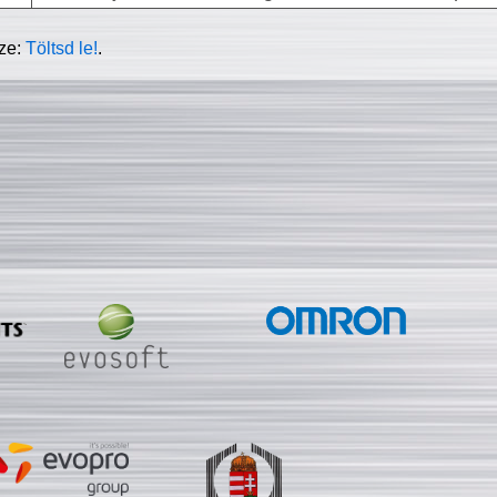
sze:
Töltsd le!
.