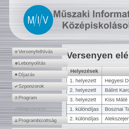
Versenyfelhívás
Versenyen el
Lebonyolítás
Helyezések
Díjazás
1. helyezett
Hegyesi D
Szponzorok
2. helyezett
Bálint Kar
Program
3. helyezett
Kiss Máté 
1. különdíjas
Bosznai T
Regisztráció
2. különdíjas
Alekszejen
Programbizottság