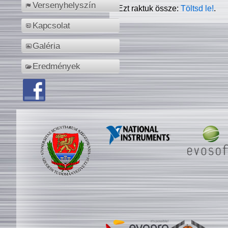
Versenyhelyszín
Ezt raktuk össze:
Töltsd le!
.
Kapcsolat
Galéria
Eredmények